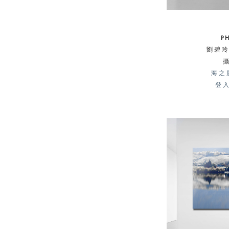
P
劉碧玲 
海之
登