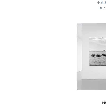
中央車
登
P