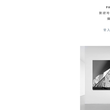
P
劉碧玲 
登