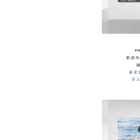
P
劉碧玲 
象家
登