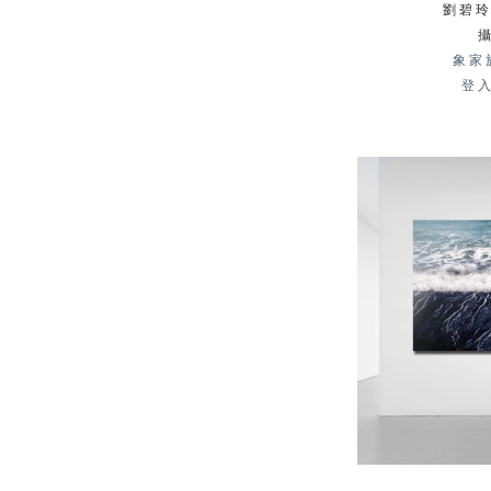
劉碧玲 
象家
登