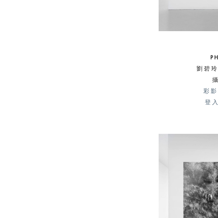
P
劉碧玲 
彩影
登