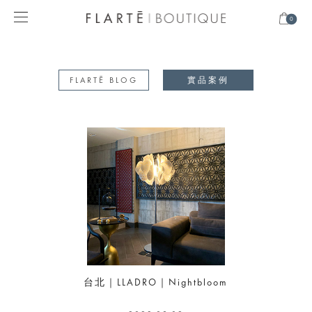
0
FLARTĒ BLOG
實品案例
台北｜LLADRO｜Nightbloom