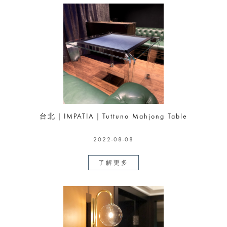
台北｜IMPATIA｜Tuttuno Mahjong Table
2022-08-08
了解更多