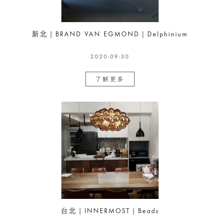
新北｜BRAND VAN EGMOND｜Delphinium
2020-09-30
了解更多
台北｜INNERMOST｜Beads