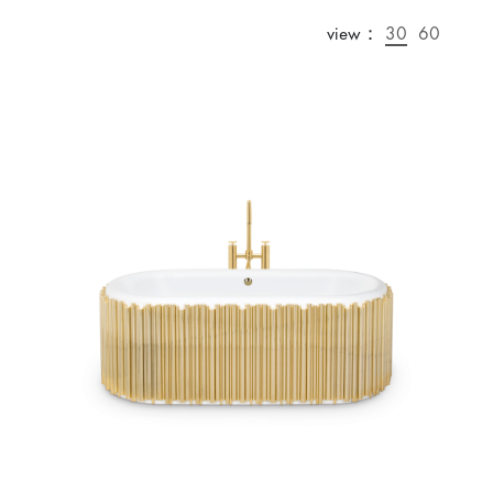
view：
30
60