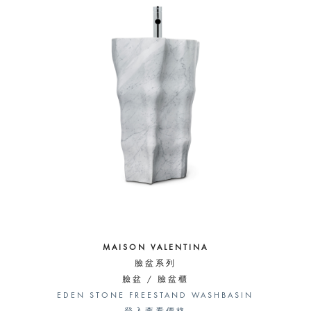
MAISON VALENTINA
臉盆系列
臉盆 / 臉盆櫃
EDEN STONE FREESTAND WASHBASIN