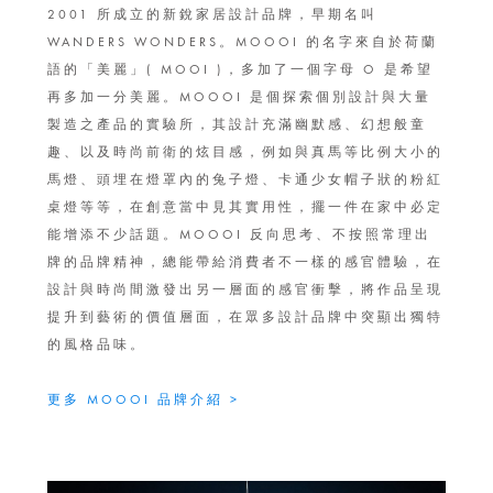
2001 所成立的新銳家居設計品牌，早期名叫
WANDERS WONDERS。MOOOI 的名字來自於荷蘭
語的「美麗」( MOOI )，多加了一個字母 O 是希望
再多加一分美麗。MOOOI 是個探索個別設計與大量
製造之產品的實驗所，其設計充滿幽默感、幻想般童
趣、以及時尚前衛的炫目感，例如與真馬等比例大小的
馬燈、頭埋在燈罩內的兔子燈、卡通少女帽子狀的粉紅
桌燈等等，在創意當中見其實用性，擺一件在家中必定
能增添不少話題。MOOOI 反向思考、不按照常理出
牌的品牌精神，總能帶給消費者不一樣的感官體驗，在
設計與時尚間激發出另一層面的感官衝擊，將作品呈現
提升到藝術的價值層面，在眾多設計品牌中突顯出獨特
的風格品味。
更多 MOOOI 品牌介紹 >