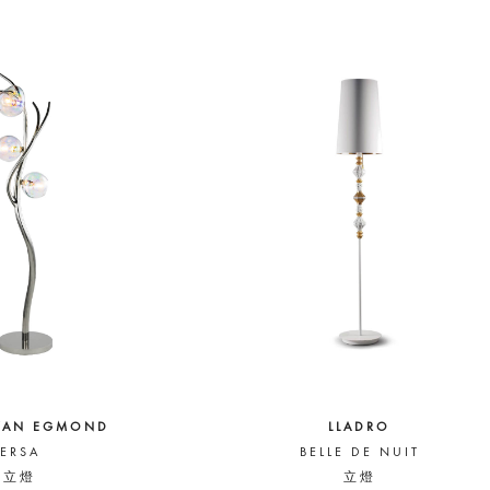
VAN EGMOND
LLADRO
ERSA
BELLE DE NUIT
立燈
立燈