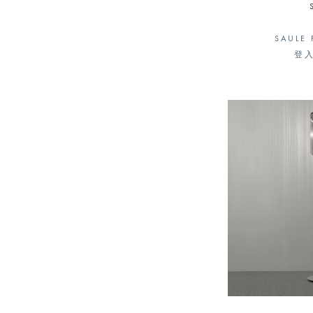
SAULE 
登