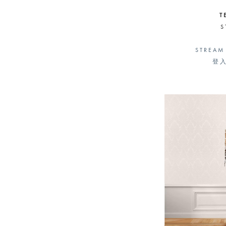
T
S
STREAM
登