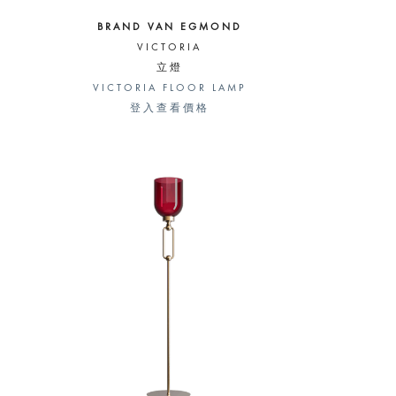
BRAND VAN EGMOND
VICTORIA
立燈
VICTORIA FLOOR LAMP
登入查看價格