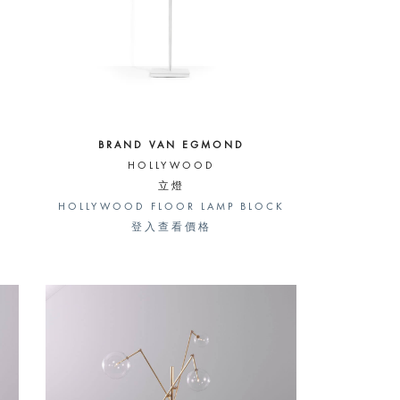
BRAND VAN EGMOND
HOLLYWOOD
立燈
HOLLYWOOD FLOOR LAMP BLOCK
登入查看價格