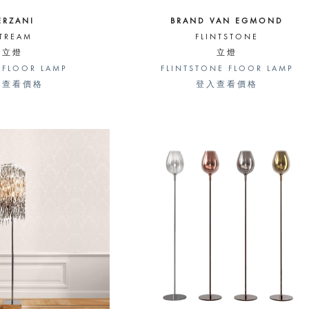
ERZANI
BRAND VAN EGMOND
TREAM
FLINTSTONE
立燈
立燈
 FLOOR LAMP
FLINTSTONE FLOOR LAMP
入查看價格
登入查看價格