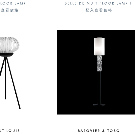
FLOOR LAMP
BELLE DE NUIT FLOOR LAMP II
入查看價格
登入查看價格
NT LOUIS
BAROVIER & TOSO