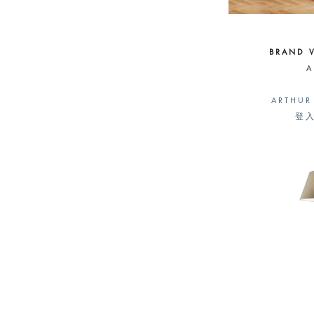
BRAND 
A
ARTHUR
登