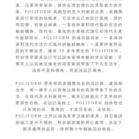
進，注重所有細節，維持合理的價位以求取廣大的市
場。POLIFORM 為典型的意大利家居企業，是國際
家具行業里的領航者。它追求自己的設計風格，簡約
而莊重，前衛且經典，一直保持著對現代風尚生活的
敏銳觸角。現代化、量化的生產模式讓它在現代生產
中脫穎而出。POLIFORM 的成功源自於：一直保持
著對現代生活方式風尚的敏銳觸角；一直秉持著對品
質的不懈追求。擁有 50 多年歷史的 POLIFORM，
對於世界家具設計可以說有著傳奇般的突出貢獻：它
將常人以前無法擁有的高貴家俱帶進了平凡生活中。
這並不是指價格，而是說設計風格。
POLIFORM 歷來與眾多國際知名的設計師、建築師
合作，將一種常人以前無法擁有的高貴帶進了你的生
活。在現代意大利家居中，家具已經超出了其單純的
實用性功能。在設計風格上，POLIFORM 始終堅信
只有簡約的、實用的，才是完美的、永恒的。
POLIFORM 之所以成為世界頂級的家具，與它嚴謹
的做工是分不開的，對於細節處的用心處理，決定了
家具優秀的品質，使用幾十年都能完好無損。