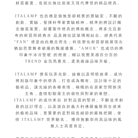
材質嚴選，造就出無比前衛又現代摩登的精品燈具。
ITALAMP 也彷彿是個無形卻精實的實驗室，不斷的
創新、實驗，發揮科學家實驗精神，精準的將設計概
念徹底落實。顛覆製作燈具的傳統概念，將多元且新
奇的材質與經典水 晶及姆拉諾玻璃相結合。經典代表
"FAN" 便是由此概念而生；科技塑化材質卻能展現出
猶如芭蕾舞者裙擺的飄揚優雅。"AMUR" 也成功的將
印象中冰冷堅硬 的燈座，輔以視覺美感百分百的
TREND 金箔馬賽克，柔美曲線品味升級。
ITALAMP 擅長玩弄光影、線條以及明暗效果，成功
將刻版印象中的燈具，打造成為獨有、設計味十足的
藝術品。讓光線的各種表情，稱職的在居家空間扮演
主角，盡情彰顯屋主的個性與對家的眷戀。
ITALAMP 的成功來自 於對品質的堅持。不斷追求創
新的設計理念，以及源自於義大利佛羅倫斯與生俱來
的藝術品味，更重要的是對鑄造細節的嚴格把關，使
得 ITALAMP 世界馳名， 獲得無數崇尚高品味的風
雅人士高度肯定。