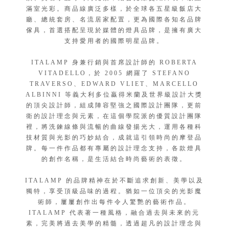
滿室光彩。商品線廣泛多樣，於全球各五星級飯店大
廳、總統套房、名流居家配置，更為國際各知名品牌
傢具，首選搭配呈現於媒體的燈具品牌，是擁有廣大
支持愛用者的國際明星品牌。
ITALAMP 身兼行銷與首席設計師的 ROBERTA
VITADELLO，於 2005 網羅了 STEFANO
TRAVERSO、EDWARD VLIET、MARCELLO
ALBINNI 等義大利多位贏得米蘭及世界級設計大獎
的頂尖設計師，組成陣容堅強之國際設計團隊，更前
衛的設計理念與元素，在這個學院派的優質設計團隊
裡，將洗鍊線條與流暢的曲線發揚光大，運用各種科
技材質與光影的巧妙結合，成就這引領時尚的摩登品
牌。每一件作品都有專屬的設計理念支持，各款燈具
的創作名稱，是生活結合時尚藝術的表徵。
ITALAMP 的品牌精神在於不斷追求創新、美學以及
獨特，享受頂級品味的過程。猶如一位頂尖的光影魔
術師，屢屢創作出每件令人驚艷的藝術作品。
ITALAMP 代表著一種風格，融合過去與未來的元
素，完美將過去美學的精髓，透過超凡的設計理念與