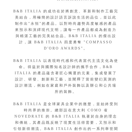
B&B ITALIA 的成功在於將創意、革新和制作工藝完
美結合，用極簡的設計語言訴說生活的品位，並以此
制作出"永恒"的產品。以對時尚趨勢高度敏感的產品
來預示和演繹現代文明，讓每一件產品都成為創造力
與精湛工藝的完美結合品。B&B ITALIA 的傑出設
計，讓 B&B ITALIA 四度勇奪 "COMPASSO
D'ORO AWARDS"。
B&B ITALIA 以表現時代感和代表當代主流文化為使
命。得益於與國際知名設計師的攜手合作，B&B
ITALIA 的產品蘊含著匠心獨運的元素，集成發展了
設計、研發、創新和工藝，並闡釋了當前變幻莫測的
設計潮流，例如在家庭和戶外裝飾以及辦公和公共場
所的裝飾。
B&B ITALIA 是全球家具企業中的翹楚，並始終受到
時尚界的推崇。總部設在意大利 COMO 省
NOVEDRATE 的 B&B ITALIA 執著於自身的理念
和傳統，其產品既反映了現實生活得需要，又預示和
引領新得潮流。B&B ITALIA 創作出的一系列舉世聞