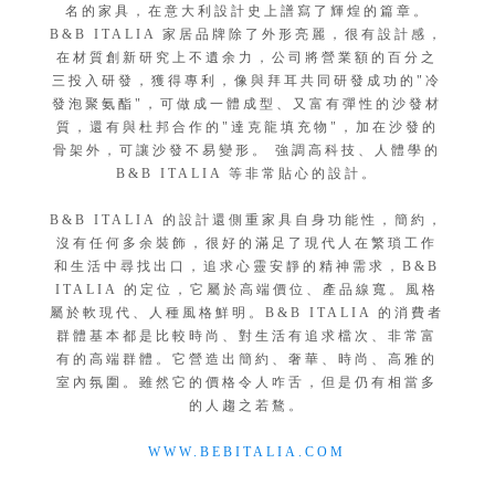
名的家具，在意大利設計史上譜寫了輝煌的篇章。
B&B ITALIA 家居品牌除了外形亮麗，很有設計感，
在材質創新研究上不遺余力，公司將營業額的百分之
三投入研發，獲得專利，像與拜耳共同研發成功的"冷
發泡聚氨酯"，可做成一體成型、又富有彈性的沙發材
質，還有與杜邦合作的"達克龍填充物"，加在沙發的
骨架外，可讓沙發不易變形。 強調高科技、人體學的
B&B ITALIA 等非常貼心的設計。
B&B ITALIA 的設計還側重家具自身功能性，簡約，
沒有任何多余裝飾，很好的滿足了現代人在繁瑣工作
和生活中尋找出口，追求心靈安靜的精神需求，B&B
ITALIA 的定位，它屬於高端價位、產品線寬。風格
屬於軟現代、人種風格鮮明。B&B ITALIA 的消費者
群體基本都是比較時尚、對生活有追求檔次、非常富
有的高端群體。它營造出簡約、奢華、時尚、高雅的
室內氛圍。雖然它的價格令人咋舌，但是仍有相當多
的人趨之若鶩。
WWW.BEBITALIA.COM